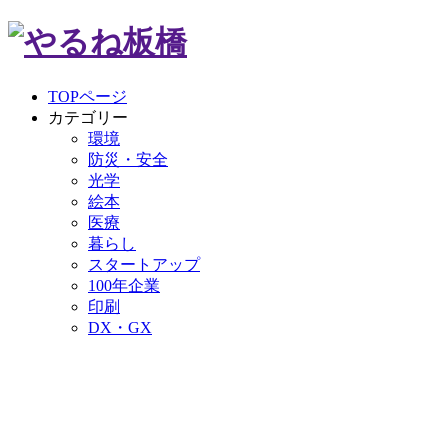
TOPページ
カテゴリー
環境
防災・安全
光学
絵本
医療
暮らし
スタートアップ
100年企業
印刷
DX・GX