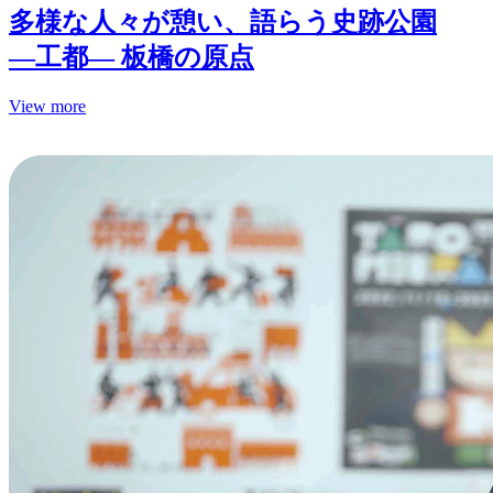
多様な人々が憩い、語らう史跡公園
—工都— 板橋の原点
View more