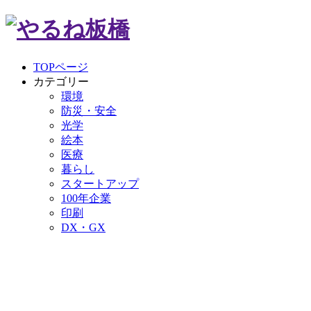
TOPページ
カテゴリー
環境
防災・安全
光学
絵本
医療
暮らし
スタートアップ
100年企業
印刷
DX・GX