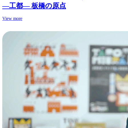
—工都— 板橋の原点
View more