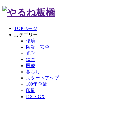
TOPページ
カテゴリー
環境
防災・安全
光学
絵本
医療
暮らし
スタートアップ
100年企業
印刷
DX・GX