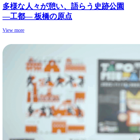
多様な人々が憩い、語らう史跡公園
—工都— 板橋の原点
View more