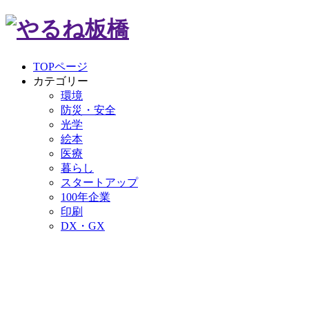
TOPページ
カテゴリー
環境
防災・安全
光学
絵本
医療
暮らし
スタートアップ
100年企業
印刷
DX・GX