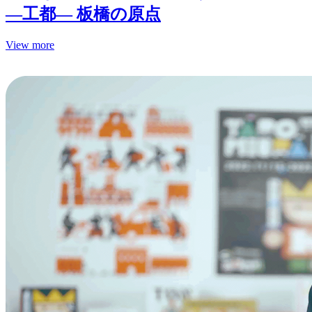
—工都— 板橋の原点
View more