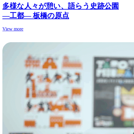
多様な人々が憩い、語らう史跡公園
—工都— 板橋の原点
View more