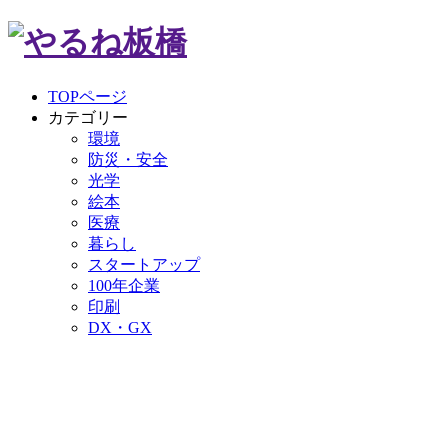
TOPページ
カテゴリー
環境
防災・安全
光学
絵本
医療
暮らし
スタートアップ
100年企業
印刷
DX・GX