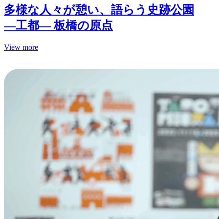
多様な人々が憩い、語らう史跡公園
—工都— 板橋の原点
View more