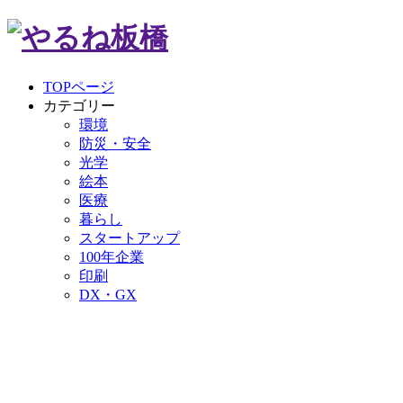
TOPページ
カテゴリー
環境
防災・安全
光学
絵本
医療
暮らし
スタートアップ
100年企業
印刷
DX・GX