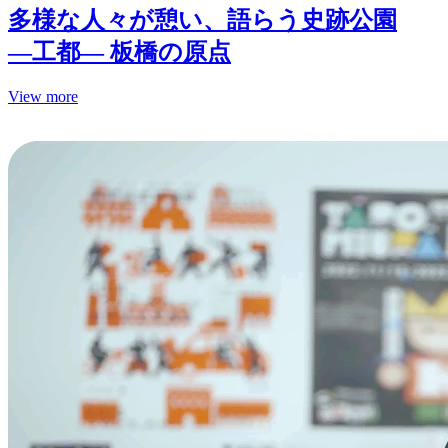
多様な人々が憩い、語らう史跡公園
—工都— 板橋の原点
View more