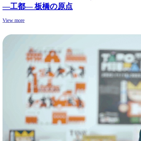
—工都— 板橋の原点
View more