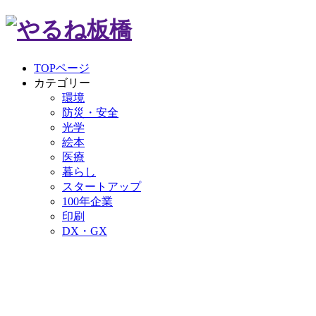
TOPページ
カテゴリー
環境
防災・安全
光学
絵本
医療
暮らし
スタートアップ
100年企業
印刷
DX・GX