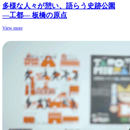
多様な人々が憩い、語らう史跡公園
—工都— 板橋の原点
View more