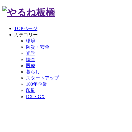
TOPページ
カテゴリー
環境
防災・安全
光学
絵本
医療
暮らし
スタートアップ
100年企業
印刷
DX・GX