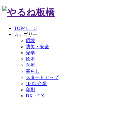
TOPページ
カテゴリー
環境
防災・安全
光学
絵本
医療
暮らし
スタートアップ
100年企業
印刷
DX・GX