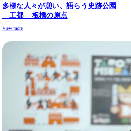
多様な人々が憩い、語らう史跡公園
—工都— 板橋の原点
View more