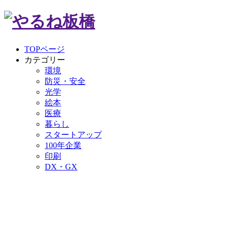
TOPページ
カテゴリー
環境
防災・安全
光学
絵本
医療
暮らし
スタートアップ
100年企業
印刷
DX・GX