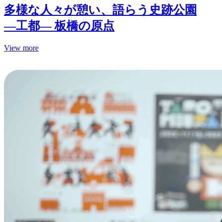
多様な人々が憩い、語らう史跡公園
—工都— 板橋の原点
View more