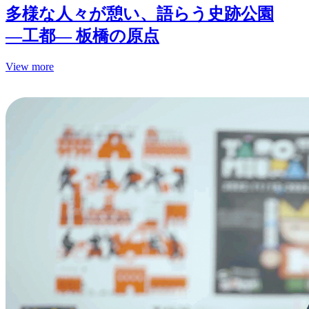
多様な人々が憩い、語らう史跡公園
—工都— 板橋の原点
View more