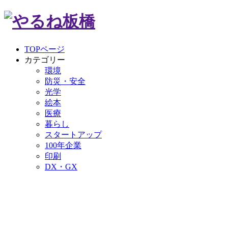
TOPページ
カテゴリー
環境
防災・安全
光学
絵本
医療
暮らし
スタートアップ
100年企業
印刷
DX・GX