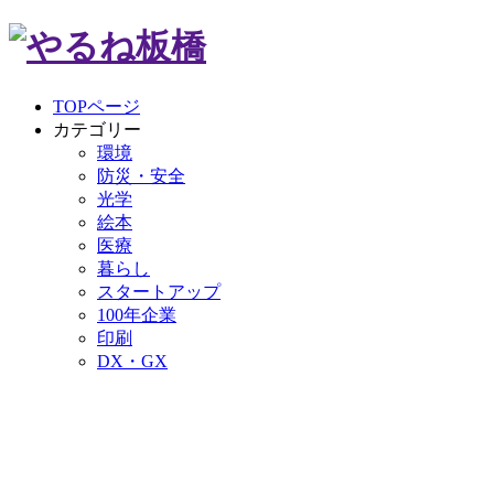
TOPページ
カテゴリー
環境
防災・安全
光学
絵本
医療
暮らし
スタートアップ
100年企業
印刷
DX・GX