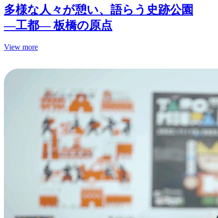
多様な人々が憩い、語らう史跡公園
—工都— 板橋の原点
View more